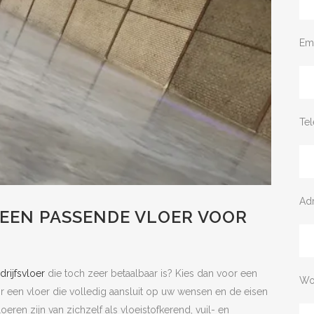
Em
Te
Ad
 EEN PASSENDE VLOER VOOR
drijfsvloer
die toch zeer betaalbaar is? Kies dan voor een
Wo
oor een vloer die volledig aansluit op uw wensen en de eisen
eren zijn van zichzelf als vloeistofkerend, vuil- en