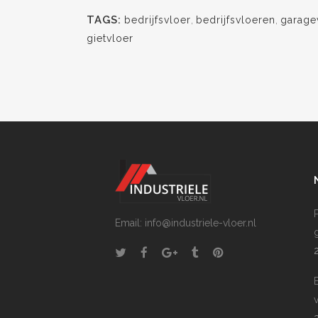
TAGS:
bedrijfsvloer
,
bedrijfsvloeren
,
garage
gietvloer
P
Email: info@industriele-vloer.nl