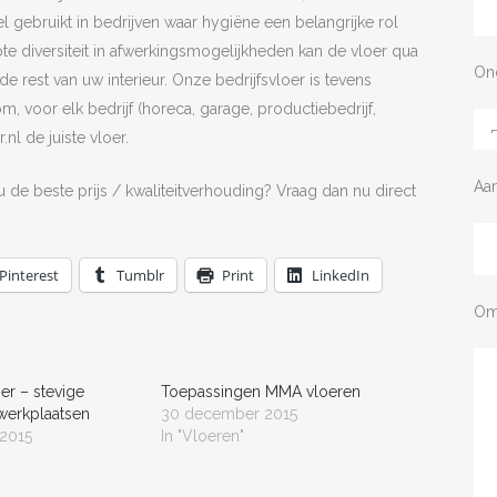
gebruikt in bedrijven waar hygiëne een belangrijke rol
e diversiteit in afwerkingsmogelijkheden kan de vloer qua
On
e rest van uw interieur. Onze bedrijfsvloer is tevens
m, voor elk bedrijf (horeca, garage, productiebedrijf,
nl de juiste vloer.
Aa
u de beste prijs / kwaliteitverhouding? Vraag dan nu direct
Pinterest
Tumblr
Print
LinkedIn
Om
er – stevige
Toepassingen MMA vloeren
werkplaatsen
30 december 2015
2015
In "Vloeren"