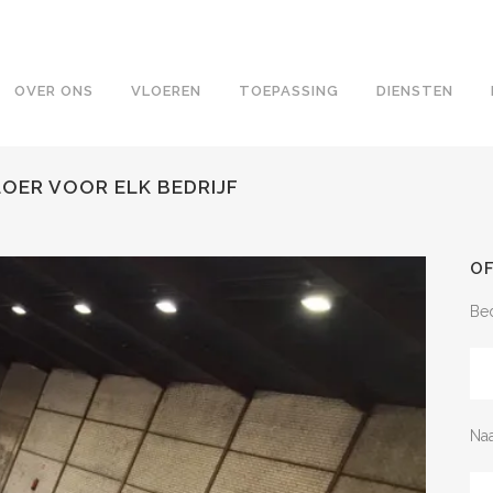
OVER ONS
VLOEREN
TOEPASSING
DIENSTEN
LOER VOOR ELK BEDRIJF
O
Bed
Na