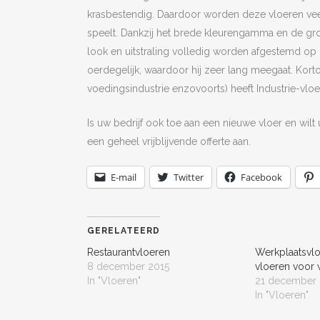
krasbestendig. Daardoor worden deze vloeren veel 
speelt. Dankzij het brede kleurengamma en de grot
look en uitstraling volledig worden afgestemd op d
oerdegelijk, waardoor hij zeer lang meegaat. Korto
voedingsindustrie enzovoorts) heeft Industrie-vloer.
Is uw bedrijf ook toe aan een nieuwe vloer en wilt 
een geheel vrijblijvende offerte aan.
E-mail
Twitter
Facebook
GERELATEERD
Restaurantvloeren
Werkplaatsvlo
8 december 2015
vloeren voor 
In "Vloeren"
21 december 
In "Vloeren"