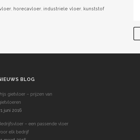
vloer
,
horecavloer
,
industriele vloer
,
kunststof
NIEUWS BLOG
rijs gietvloer – prijzen van
gietvloeren
21 juni 2016
Bedrijfsvloer – een passende vloer
voor elk bedrijf