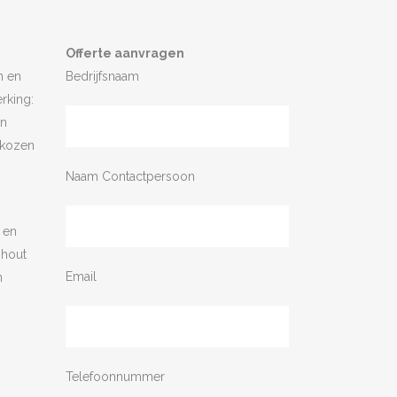
Offerte aanvragen
n en
Bedrijfsnaam
rking:
en
ekozen
Naam Contactpersoon
 en
 hout
Email
n
Telefoonnummer