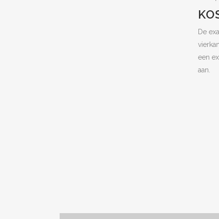
KO
De exa
vierka
een ex
aan.