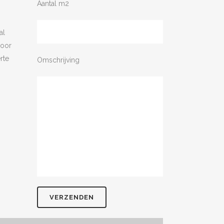
Aantal m2
al
voor
rte
Omschrijving