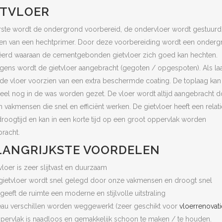
ETVLOER
rste wordt de ondergrond voorbereid, de ondervloer wordt gestuurd
en van een hechtprimer. Door deze voorbereiding wordt een onderg
erd waaraan de cementgebonden gietvloer zich goed kan hechten.
gens wordt de gietvloer aangebracht (gegoten / opgespoten). Als laa
de vloer voorzien van een extra beschermde coating. De toplaag kan
eel nog in de was worden gezet. De vloer wordt altijd aangebracht d
n vakmensen die snel en efficiënt werken. De gietvloer heeft een relati
droogtijd en kan in een korte tijd op een groot oppervlak worden
racht.
LANGRIJKSTE VOORDELEN
vloer is zeer slijtvast en duurzaam
gietvloer wordt snel gelegd door onze vakmensen en droogt snel
 geeft de ruimte een moderne en stijlvolle uitstraling
eau verschillen worden weggewerkt (zeer geschikt voor
vloerrenovati
pervlak is naadloos en gemakkelijk schoon te maken / te houden.