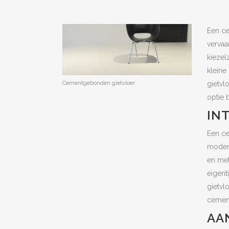
Een ce
vervaa
kiezel
kleine
Cementgebonden gietvloer
gietvl
optie 
IN
Een ce
modern
en met
eigent
gietvl
cement
AA