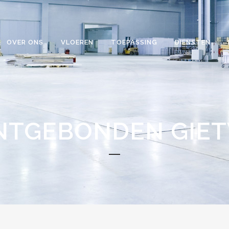
OVER ONS
VLOEREN
TOEPASSING
DIENSTEN
NTGEBONDEN GIET