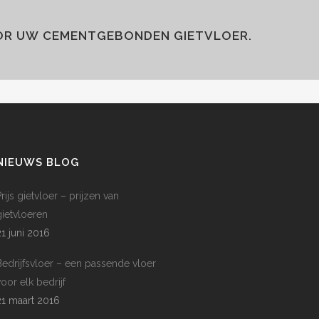
OOR UW CEMENTGEBONDEN GIETVLOER.
NIEUWS BLOG
rijs gietvloer – prijzen van
gietvloeren
21 juni 2016
Bedrijfsvloer – een passende vloer
voor elk bedrijf
21 maart 2016