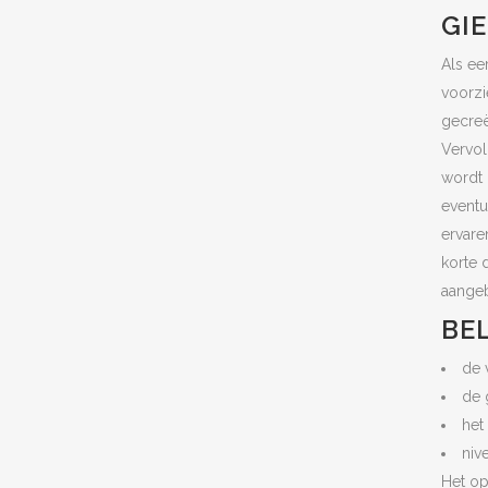
GI
Als ee
voorzi
gecreë
Vervol
wordt 
eventu
ervare
korte 
aangeb
BE
de 
de 
het
niv
Het op