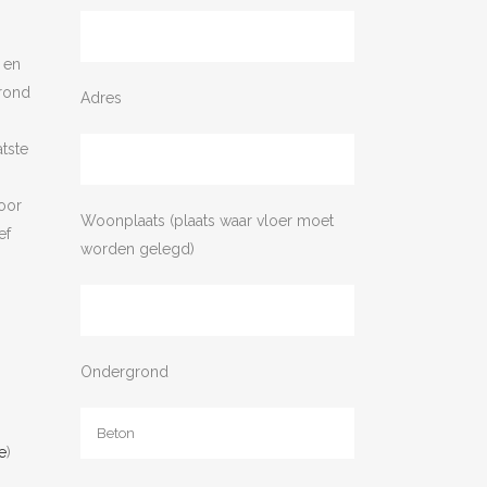
 en
rond
Adres
tste
oor
Woonplaats (plaats waar vloer moet
ef
worden gelegd)
Ondergrond
e
)