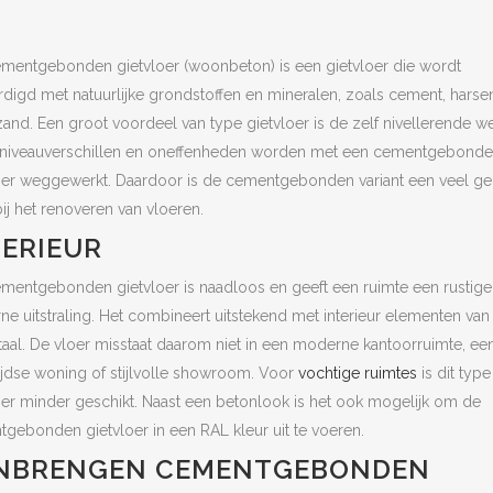
mentgebonden gietvloer (woonbeton) is een gietvloer die wordt
rdigd met natuurlijke grondstoffen en mineralen, zoals cement, harse
zand. Een groot voordeel van type gietvloer is de zelf nivellerende we
 niveauverschillen en oneffenheden worden met een cementgebond
oer weggewerkt. Daardoor is de cementgebonden variant een veel g
bij het renoveren van vloeren.
TERIEUR
mentgebonden gietvloer is naadloos en geeft een ruimte een rustige
e uitstraling. Het combineert uitstekend met interieur elementen van
aal. De vloer misstaat daarom niet in een moderne kantoorruimte, ee
ijdse woning of stijlvolle showroom. Voor
vochtige ruimtes
is dit type
oer minder geschikt. Naast een betonlook is het ook mogelijk om de
gebonden gietvloer in een RAL kleur uit te voeren.
NBRENGEN CEMENTGEBONDEN