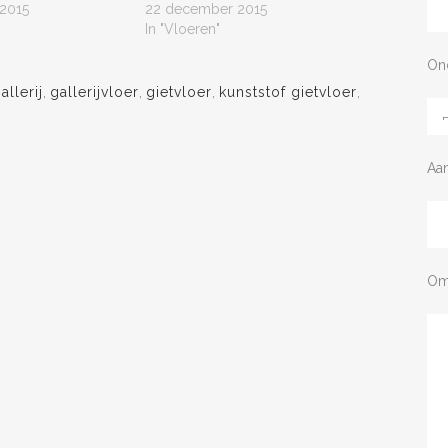
2015
22 december 2015
In "Vloeren"
On
allerij
,
gallerijvloer
,
gietvloer
,
kunststof gietvloer
,
Aa
Om