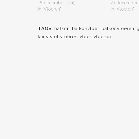
18 december 2015
21 december 
In "Vloeren"
In "Vloeren"
TAGS:
balkon
,
balkonvloer
,
balkonvloeren
,
g
kunststof vloeren
,
vloer
,
vloeren