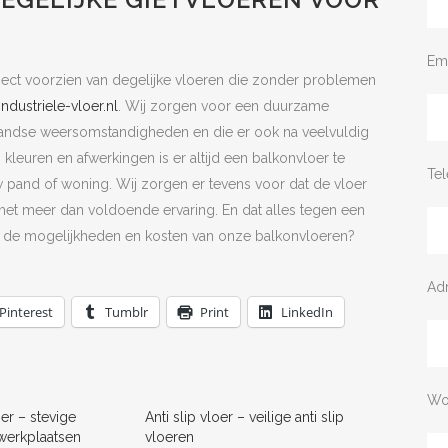
Em
ject voorzien van degelijke vloeren die zonder problemen
Industriele-vloer.nl
. Wij zorgen voor een duurzame
landse weersomstandigheden en die er ook na veelvuldig
n kleuren en afwerkingen is er altijd een balkonvloer te
Te
 uw pand of woning. Wij zorgen er tevens voor dat de vloer
et meer dan voldoende ervaring. En dat alles tegen een
ver de mogelijkheden en kosten van onze balkonvloeren?
Ad
Pinterest
Tumblr
Print
LinkedIn
Wo
er – stevige
Anti slip vloer – veilige anti slip
werkplaatsen
vloeren