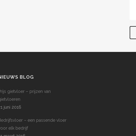
NIEUWS BLOG
rijs gietvloer – prijzen van
gietvloeren
21 juni 2016
Bedrijfsvloer – een passende vloer
voor elk bedrijf