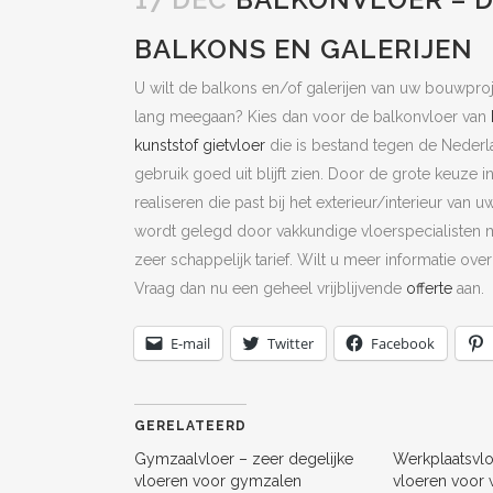
BALKONS EN GALERIJEN
U wilt de balkons en/of galerijen van uw bouwpro
lang meegaan? Kies dan voor de balkonvloer van
kunststof gietvloer
die is bestand tegen de Neder
gebruik goed uit blijft zien. Door de grote keuze i
realiseren die past bij het exterieur/interieur van
wordt gelegd door vakkundige vloerspecialisten m
zeer schappelijk tarief. Wilt u meer informatie o
Vraag dan nu een geheel vrijblijvende
offerte
aan.
E-mail
Twitter
Facebook
GERELATEERD
Gymzaalvloer – zeer degelijke
Werkplaatsvlo
vloeren voor gymzalen
vloeren voor 