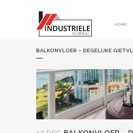
HOME
BALKONVLOER – DEGELIJKE GIETV
17 DEC
BALKONVLOER – D